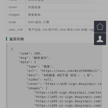
cover
封面链接
images
图集数组
code
200:成功; 计费

user_info
用户信息; zid:用户ID; cost:单价;rmb:余额; login_tim

返回示例
{

    "code": 200,

    "msg": "解析成功",

    "data": {

        "type": "图集",

        "url": "https://xxxx.com/WizU7WVBHcI/",

        "desc": "#高颜值 #彭于晏 依旧（  ）😝",

        "video": null,

        "cover": "https://p26-sign.douyinpic.com/t
        "images": [

            "https://p26-sign.douyinpic.com/tos-cn
            "https://p95-sz-sign.douyinpic.com/tos
            "https://p95-sz-sign.douyinpic.com/tos
            "https://p95-sz-sign.douyinpic.com/tos