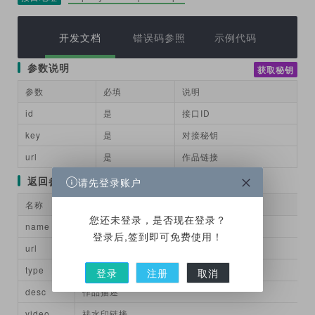
开发文档
错误码参照
示例代码
参数说明
获取秘钥
参数
必填
说明
id
是
接口ID
key
是
对接秘钥
url
是
作品链接
返回参数
请先登录账户
名称
说明
您还未登录，是否现在登录？
name
app名
登录后,签到即可免费使用！
url
作品链接
type
作品类型
登录
注册
取消
desc
作品描述
video
祛水印链接