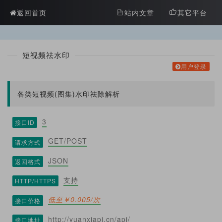
?>
返回首页
站内文章
其它平台
短视频祛水印
用户登录
各类短视频(图集)水印祛除解析
3
接口ID
GET/POST
请求方式
JSON
返回格式
支持
HTTP/HTTPS
低至￥0.005/次
接口价格
http://yuanxiapi.cn/api/
接口地址