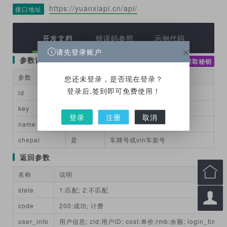
https://yuanxiapi.cn/api/
接口地址
开发文档
错误码参照
示例代码
请先登录账户
参数说明
获取秘钥
参数
必填
说明
您还未登录，是否现在登录？
登录后,签到即可免费使用！
id
是
接口ID
key
是
对接秘钥
登录
注册
取消
name
是
姓名
chepai
是
车牌号或vin车架号
返回参数

名称
说明
state
1:匹配; 2:不匹配

code
200:成功; 计费
user_info
用户信息; zid:用户ID; cost:单价;rmb:余额; login_tim