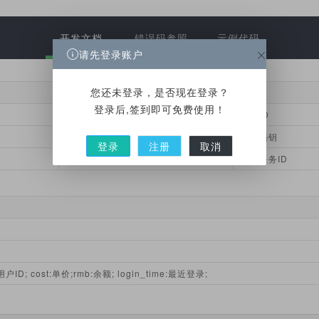
开发文档
错误码参照
示例代码
请先登录账户
您还未登录，是否现在登录？
必填
说明
登录后,签到即可免费使用！
是
接口ID
是
对接秘钥
登录
注册
取消
是
转换任务ID
户ID; cost:单价;rmb:余额; login_time:最近登录;