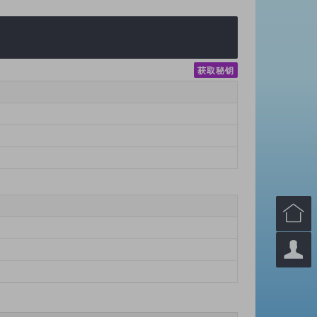
获取秘钥

