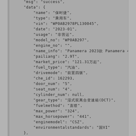
    "msg": "success",

    "data": {

        "name": "保时捷",

        "type": "乘用车",

        "vin": "WP0AB2978PL130045",

        "date": "2023-01",

        "usage": "非营运",

        "model_no": "WP0AB297",

        "engine_no": "",

        "name_info": "Panamera 2023款 Panamera 4S 2
        "pailiang": "2.9T",

        "market_price": "121.31万起",

        "fuel_type": "汽油",

        "drivemode": "前置四驱",

        "che_id": 162293,

        "door_num": "5",

        "seat_num": "4",

        "cylinder_num": null,

        "gear_type": "湿式双离合变速箱(DCT)",

        "fuelmethod": "直喷",

        "max_power": "324",

        "max_horsepower": "441",

        "enginemodel": "CSZ",

        "environmentalstandards": "国VI"

    },
