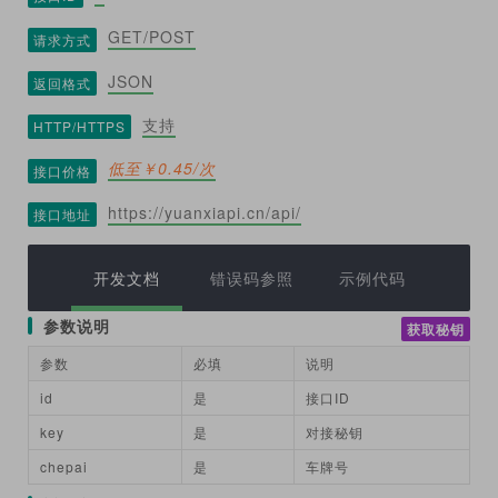
GET/POST
请求方式
JSON
返回格式
支持
HTTP/HTTPS
低至￥0.45/次
接口价格
https://yuanxiapi.cn/api/
接口地址
开发文档
错误码参照
示例代码
参数说明
获取秘钥
参数
必填
说明
id
是
接口ID
key
是
对接秘钥
chepai
是
车牌号