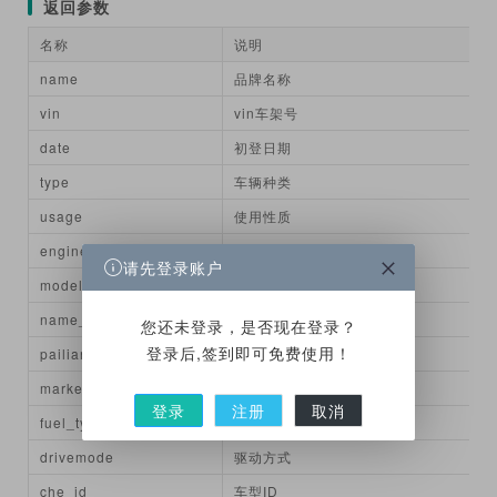
返回参数
名称
说明
name
品牌名称
vin
vin车架号
date
初登日期
type
车辆种类
usage
使用性质
engine_no
发动机号
请先登录账户
model_no
车辆型号
name_info
汽车型号
您还未登录，是否现在登录？
登录后,签到即可免费使用！
pailiang
车辆排量
market_price
市场价格
登录
注册
取消
fuel_type
燃油类型
drivemode
驱动方式
che_id
车型ID